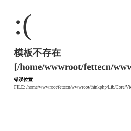
:(
模板不存在
[/home/wwwroot/fettecn/www
错误位置
FILE: /home/wwwroot/fettecn/wwwroot/thinkphp/Lib/Core/V