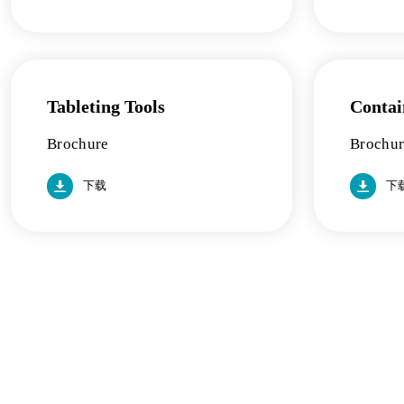
Tableting Tools
Conta
Brochure
Brochu
下载
下