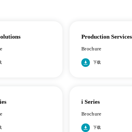
lutions
Production Services
re
Brochure
载
下载
ies
i Series
re
Brochure
载
下载