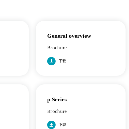
General overview
Brochure
下载
p Series
Brochure
下载