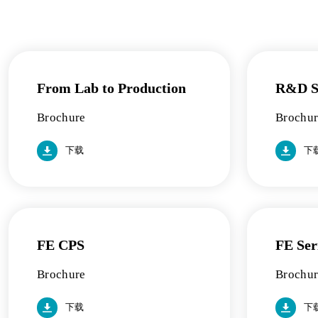
From Lab to Production
R&D So
Brochure
Brochu
下载
下
FE CPS
FE Ser
Brochure
Brochu
下载
下