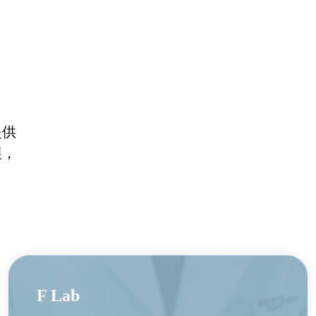
提供
展，
F Lab