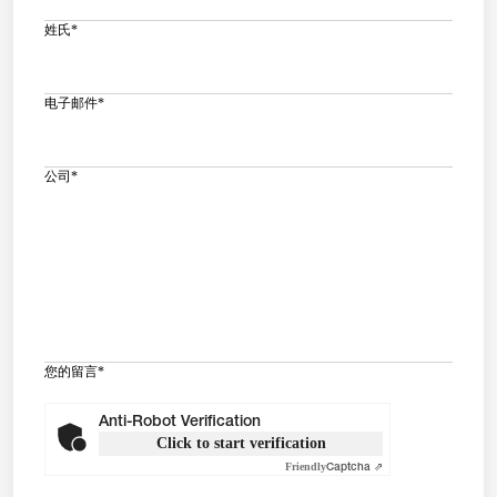
姓氏
*
电子邮件
*
公司
*
您的留言
*
Anti-Robot Verification
Click to start verification
Friendly
Captcha ⇗